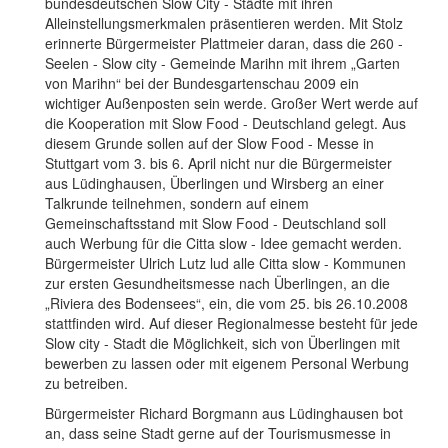
bundesdeutschen Slow City - Städte mit ihren
Alleinstellungsmerkmalen präsentieren werden. Mit Stolz
erinnerte Bürgermeister Plattmeier daran, dass die 260 -
Seelen - Slow city - Gemeinde Marihn mit ihrem „Garten
von Marihn“ bei der Bundesgartenschau 2009 ein
wichtiger Außenposten sein werde. Großer Wert werde auf
die Kooperation mit Slow Food - Deutschland gelegt. Aus
diesem Grunde sollen auf der Slow Food - Messe in
Stuttgart vom 3. bis 6. April nicht nur die Bürgermeister
aus Lüdinghausen, Überlingen und Wirsberg an einer
Talkrunde teilnehmen, sondern auf einem
Gemeinschaftsstand mit Slow Food - Deutschland soll
auch Werbung für die Citta slow - Idee gemacht werden.
Bürgermeister Ulrich Lutz lud alle Citta slow - Kommunen
zur ersten Gesundheitsmesse nach Überlingen, an die
„Riviera des Bodensees“, ein, die vom 25. bis 26.10.2008
stattfinden wird. Auf dieser Regionalmesse besteht für jede
Slow city - Stadt die Möglichkeit, sich von Überlingen mit
bewerben zu lassen oder mit eigenem Personal Werbung
zu betreiben.
Bürgermeister Richard Borgmann aus Lüdinghausen bot
an, dass seine Stadt gerne auf der Tourismusmesse in