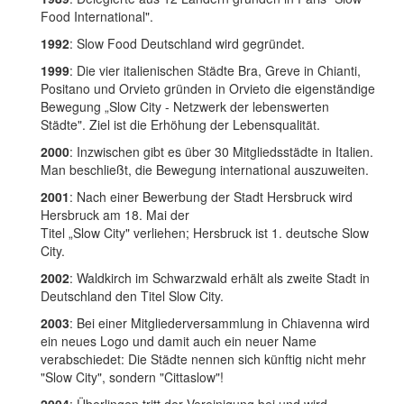
Food International".
1992
: Slow Food Deutschland wird gegründet.
1999
: Die vier italienischen Städte Bra, Greve in Chianti,
Positano und Orvieto gründen in Orvieto die eigenständige
Bewegung „Slow City - Netzwerk der lebenswerten
Städte". Ziel ist die Erhöhung der Lebensqualität.
2000
: Inzwischen gibt es über 30 Mitgliedsstädte in Italien.
Man beschließt, die Bewegung international auszuweiten.
2001
: Nach einer Bewerbung der Stadt Hersbruck wird
Hersbruck am 18. Mai der
Titel „Slow City" verliehen; Hersbruck ist 1. deutsche Slow
City.
2002
: Waldkirch im Schwarzwald erhält als zweite Stadt in
Deutschland den Titel Slow City.
2003
: Bei einer Mitgliederversammlung in Chiavenna wird
ein neues Logo und damit auch ein neuer Name
verabschiedet: Die Städte nennen sich künftig nicht mehr
"Slow City", sondern "Cittaslow"!
2004
: Überlingen tritt der Vereinigung bei und wird