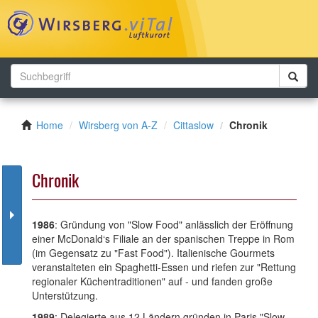
Toggl
navig
Home
Wirsberg von A-Z
Cittaslow
Chronik
Chronik
1986
: Gründung von "Slow Food" anlässlich der Eröffnung
einer McDonald‘s Filiale an der spanischen Treppe in Rom
(im Gegensatz zu "Fast Food"). Italienische Gourmets
veranstalteten ein Spaghetti-Essen und riefen zur "Rettung
regionaler Küchentraditionen" auf - und fanden große
Unterstützung.
1989
: Delegierte aus 12 Ländern gründen in Paris "Slow