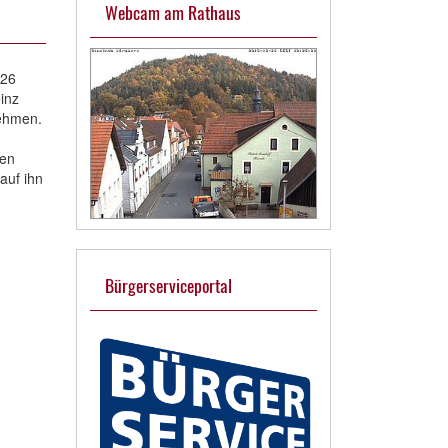
Webcam am Rathaus
026
inz
nehmen.
ren
auf ihn
Bürgerserviceportal