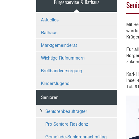
Bürgerservice & Rathaus
Seni
Aktuelles
Mit Be
wurde 
Rathaus
Krüger
Marktgemeinderat
Für al
Bürge
Wichtige Rufnummern
zuko
Breitbandversorgung
Karl-H
Insel 
Kinder/Jugend
Tel. 6
Senioren
Seniorenbeauftragter
Pro Seniore Residenz
Gemeinde-Seniorennachmittag