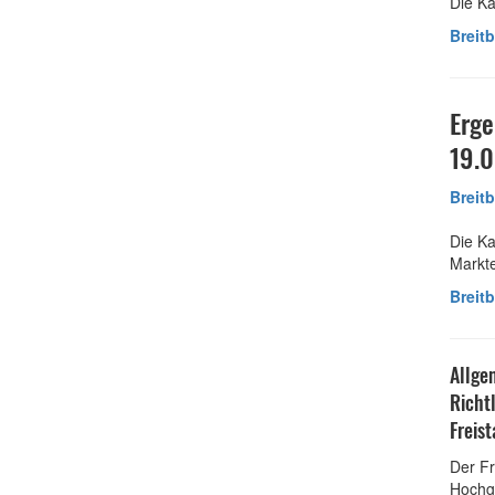
Die Ka
Breit
Erge
19.0
Breit
Die Ka
Markte
Breit
Allge
Richt
Freis
Der Fr
Hochge