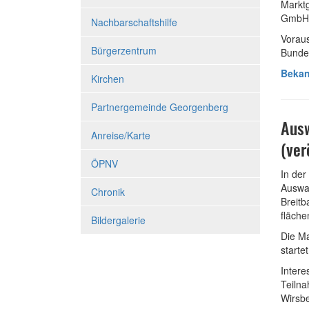
Markt
GmbH 
Nachbarschaftshilfe
Voraus
Bürgerzentrum
Bunde
Bekan
Kirchen
Partnergemeinde Georgenberg
Ausw
Anreise/Karte
(ver
ÖPNV
In der
Auswah
Chronik
Breit
fläche
Bildergalerie
Die Ma
starte
Intere
Teiln
Wirsbe