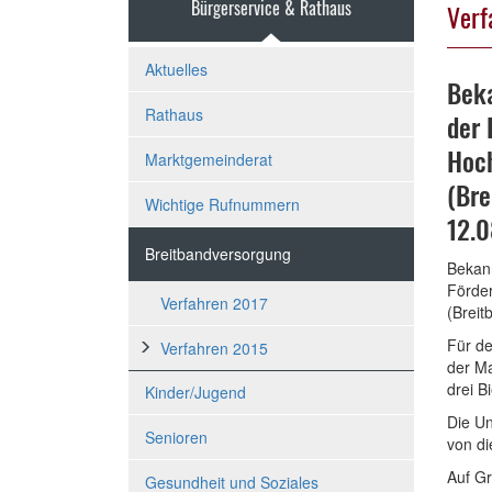
Bürgerservice & Rathaus
Verf
Aktuelles
Bek
Rathaus
der 
Hoch
Marktgemeinderat
(Bre
Wichtige Rufnummern
12.0
Breitbandversorgung
Bekan
Förder
Verfahren 2017
(Breit
Für d
Verfahren 2015
der M
drei B
Kinder/Jugend
Die U
Senioren
von di
Auf G
Gesundheit und Soziales