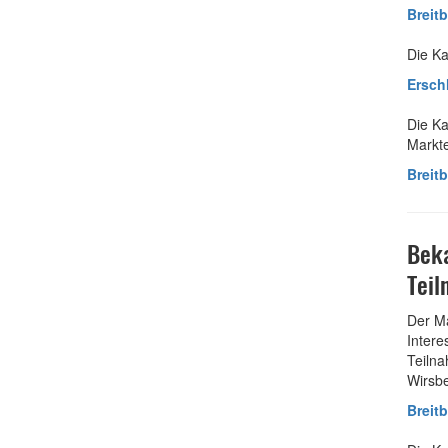
Breit
Die Ka
Ersch
Die Ka
Markte
Breit
Beka
Teil
Der Ma
Intere
Teiln
Wirsbe
Breit