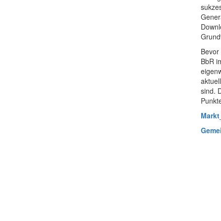
sukzes
Genera
Downlo
Grundv
Bevor 
BbR i
eigenw
aktuel
sind. 
Punkt
Markt
Gemei