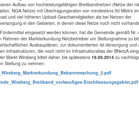
siven Aufbau von hochleistungsfähigen Breitbandnetzen (Netze der n
tion, NGA-Netze) mit Übertragungsraten von mindestens 50 Mbit/s im
ad und viel höheren Upload-Geschwindigkeiten als bei Netzen der
ersorgung in den Gebieten, in denen diese Netze noch nicht vorhande
Fördermittel eingesetzt werden können, hat die Gemeinde gemäß Nr. 4.
m Rahmen der Markterkundung Netzbetreiber um Stellungnahme zu bit
irtschaftlichen Ausbauplänen, zur dokumentierten Ist-Versorgung und 
len Infrastrukturen, die noch nicht im Infrastrukturatlas der BNetzA einge
Der Markt Wirsberg bittet daher, bis spätestens
19.09.2014
zu nachfolg
en Stellung zu nehmen:
_Wirsberg_Markterkundung_Bekanntmachung_2.pdf
nde_Wirsberg_Breitband_vorlaeufiges-Erschliessungsgebiet.pdf