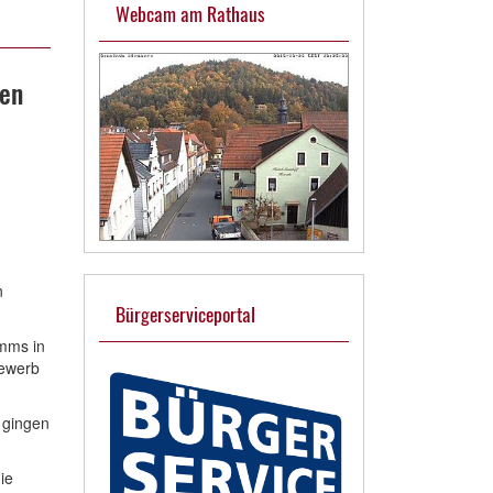
Webcam am Rathaus
en
n
Bürgerserviceportal
mms in
bewerb
 gingen
ie