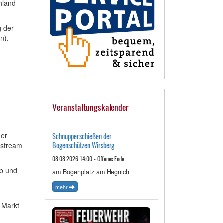
hland
g der
n).
Veranstaltungskalender
der
Schnupperschießen der
Bogenschützen Wirsberg
nstream
08.08.2026 14:00 - Offenes Ende
ab und
am Bogenplatz am Hegnich
mehr
 Markt