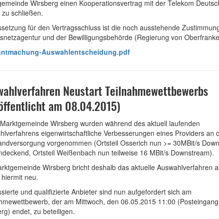
gemeinde Wirsberg einen Kooperationsvertrag mit der Telekom Deutsc
zu schließen.
setzung für den Vertragsschluss ist die noch ausstehende Zustimmun
snetzagentur und der Bewilligungsbehörde (Regierung von Oberfranke
ntmachung-Auswahlentscheidung.pdf
ahlverfahren Neustart Teilnahmewettbewerbs
öffentlicht am 08.04.2015)
 Marktgemeinde Wirsberg wurden während des aktuell laufenden
lverfahrens eigenwirtschaftliche Verbesserungen eines Providers an 
bandversorgung vorgenommen (Ortsteil Osserich nun >= 30MBit/s Dow
ndeckend, Ortsteil Weißenbach nun teilweise 16 MBit/s Downstream).
rktgemeinde Wirsberg bricht deshalb das aktuelle Auswahlverfahren 
t hiermit neu.
ssierte und qualifizierte Anbieter sind nun aufgefordert sich am
ahmewettbewerb, der am Mittwoch, den 06.05.2015 11:00 (Posteingang
rg) endet, zu beteiligen.