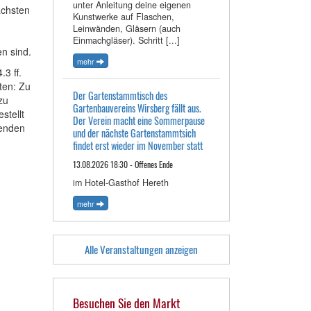
unter Anleitung deine eigenen
ächsten
Kunstwerke auf Flaschen,
Leinwänden, Gläsern (auch
Einmachgläser). Schritt [...]
n sind.
mehr
3 ff.
ten: Zu
Der Gartenstammtisch des
zu
Gartenbauvereins Wirsberg fällt aus.
stellt
Der Verein macht eine Sommerpause
enden
und der nächste Gartenstammtsich
findet erst wieder im November statt
13.08.2026 18:30 - Offenes Ende
im Hotel-Gasthof Hereth
mehr
Alle Veranstaltungen anzeigen
Besuchen Sie den Markt